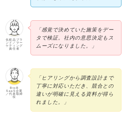
「感覚で決めていた施策をデー
タで検証。社内の意思決定もス
化粧品ブラ
ンド／マー
ムーズになりました。」
ケティング
責任者
「ヒアリングから調査設計まで
丁寧に対応いただき、競合との
BtoB
SaaS企業
違いが明確に見える資料が得ら
／代表取締
役
れました。」