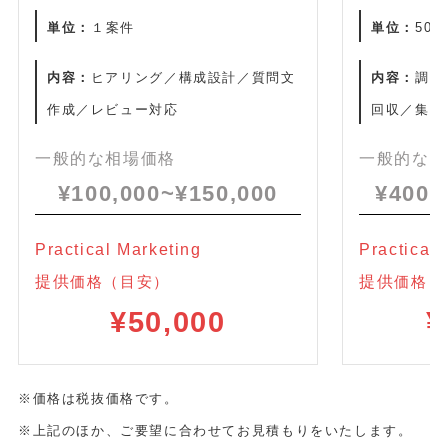
単位：
１
案件
単位：
50
内容：
ヒアリング／構成設計／質問文
内容：
調査
作成／レビュー対応
回収／集計
一般的な相場価格
一般的な相
¥100,000~¥150,000
¥400,
Practical Marketing
Practical 
提供
提供
価格（目安）
価格（
¥50,000
¥
※価格は税抜価格です。
※上記のほか、ご要望に合わせてお見積もりをいたします。