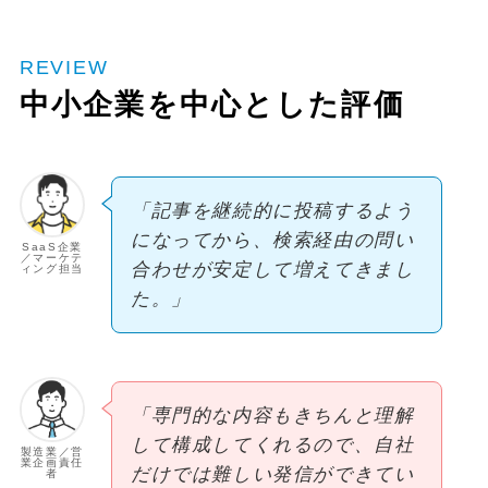
REVIEW
中小企業を中心とした評価
「記事を継続的に投稿するよう
になってから、検索経由の問い
SaaS企業
／マーケテ
合わせが安定して増えてきまし
ィング担当
た。」
「専門的な内容もきちんと理解
して構成してくれるので、自社
製造業／営
業企画責任
だけでは難しい発信ができてい
者