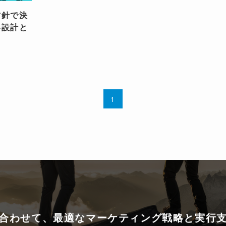
方針で決
略設計と
1
合わせて、
最適なマーケティング戦略と
実行